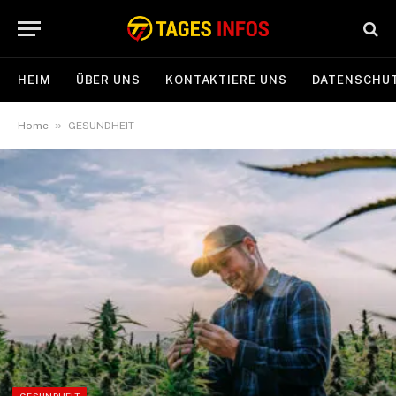
HEIM
ÜBER UNS
KONTAKTIERE UNS
DATENSCHUT
»
Home
GESUNDHEIT