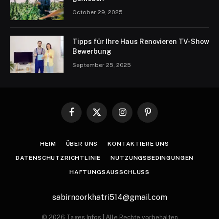
October 29, 2025
Tipps für Ihre Haus Renovieren TV-Show
Bewerbung
September 25, 2025
Facebook
X
Instagram
Pinterest
(Twitter)
HEIM
ÜBER UNS
KONTAKTIERE UNS
DATENSCHUTZRICHTLINIE
NUTZUNGSBEDINGUNGEN
HAFTUNGSAUSSCHLUSS
sabirnoorkhatri514@gmail.com
© 2026 Tages Infos | Alle Rechte vorbehalten