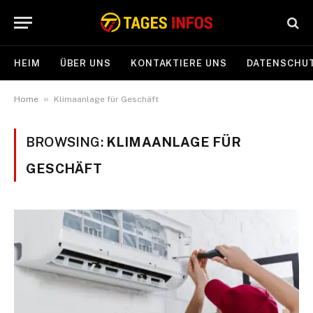
HEIM
ÜBER UNS
KONTAKTIERE UNS
DATENSCHUT
»
Home
Klimaanlage für Geschäft
BROWSING:
KLIMAANLAGE FÜR
GESCHÄFT