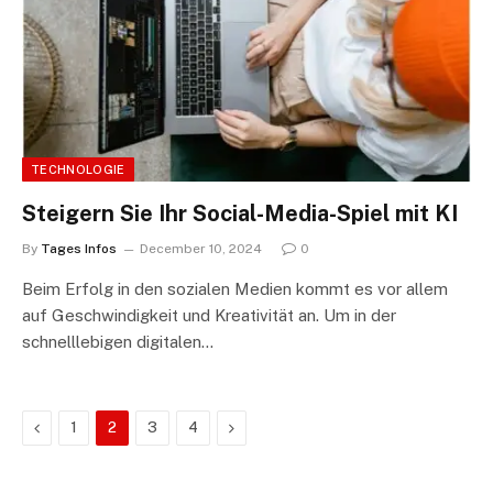
TECHNOLOGIE
Steigern Sie Ihr Social-Media-Spiel mit KI
By
Tages Infos
December 10, 2024
0
Beim Erfolg in den sozialen Medien kommt es vor allem
auf Geschwindigkeit und Kreativität an. Um in der
schnelllebigen digitalen…
Previous
Next
1
2
3
4