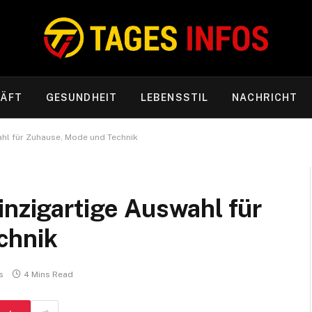
ÄFT
GESUNDHEIT
LEBENSSTIL
NACHRICHT
ahl für Zuhause, Mode und Technik
inzigartige Auswahl für
chnik
s
4 Mins Read