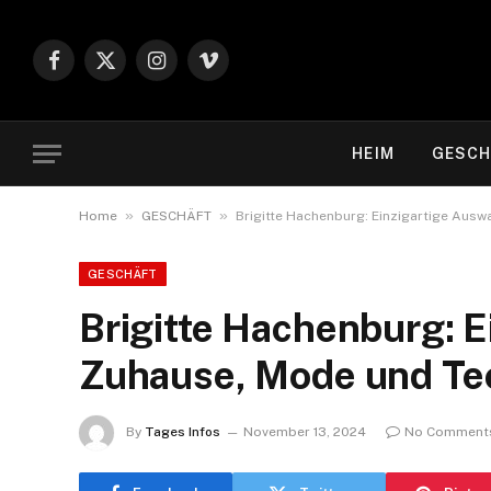
Facebook
X
Instagram
Vimeo
(Twitter)
HEIM
GESCH
»
»
Home
GESCHÄFT
Brigitte Hachenburg: Einzigartige Ausw
GESCHÄFT
Brigitte Hachenburg: E
Zuhause, Mode und Te
By
Tages Infos
November 13, 2024
No Comment