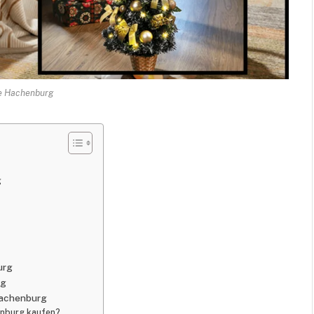
te Hachenburg
g
urg
rg
 Hachenburg
enburg kaufen?