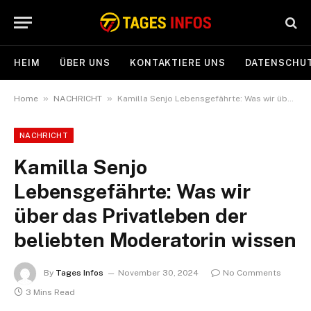
HEIM
ÜBER UNS
KONTAKTIERE UNS
DATENSCHUT
»
»
Home
NACHRICHT
Kamilla Senjo Lebensgefährte: Was wir über das Privatleben der beliebten Moderatorin wissen
NACHRICHT
Kamilla Senjo
Lebensgefährte: Was wir
über das Privatleben der
beliebten Moderatorin wissen
By
Tages Infos
November 30, 2024
No Comments
3 Mins Read