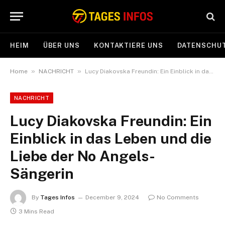
HEIM
ÜBER UNS
KONTAKTIERE UNS
DATENSCHUT
»
»
Home
NACHRICHT
Lucy Diakovska Freundin: Ein Einblick in das Leben und die Liebe der No Angels-Sängerin
NACHRICHT
Lucy Diakovska Freundin: Ein
Einblick in das Leben und die
Liebe der No Angels-
Sängerin
By
Tages Infos
December 9, 2024
No Comments
3 Mins Read