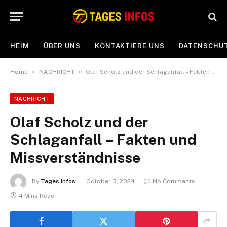
HEIM
ÜBER UNS
KONTAKTIERE UNS
DATENSCHUT
»
»
Home
NACHRICHT
Olaf Scholz und der Schlaganfall – Fakten und Missverständnisse
NACHRICHT
Olaf Scholz und der
Schlaganfall – Fakten und
Missverständnisse
By
Tages Infos
October 3, 2024
No Comments
4 Mins Read