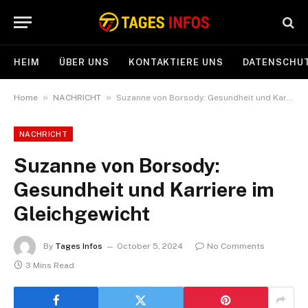
HEIM
ÜBER UNS
KONTAKTIERE UNS
DATENSCHUT
»
»
Home
NACHRICHT
Suzanne von Borsody: Gesundheit und Karriere im Gleichgewicht
NACHRICHT
Suzanne von Borsody:
Gesundheit und Karriere im
Gleichgewicht
By
Tages Infos
October 5, 2024
No Comments
3 Mins Read