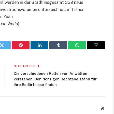
ril wurden in der Stadt insgesamt 339 neue
Investitionsvolumen unterzeichnet, mit einer
n Yuan.
Guan Weifa
)
k
Twitter
Pinterest
LinkedIn
Tumblr
WhatsApp
Email
NEXT ARTICLE
Die verschiedenen Rollen von Anwälten
verstehen: Den richtigen Rechtsbeistand für
Ihre Bedürfnisse finden
Websit