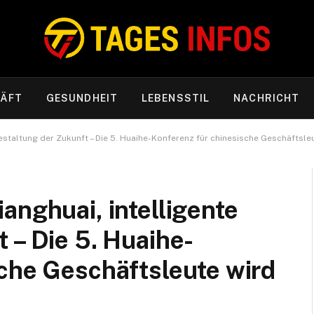
ÄFT
GESUNDHEIT
LEBENSSTIL
NACHRICHT
estaltung der Zukunft – Die 5. Huaihe-Konferenz für chinesische Geschäftsle
anghuai, intelligente
 – Die 5. Huaihe-
sche Geschäftsleute wird