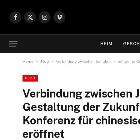
Facebook
X
Instagram
Vimeo
(Twitter)
HEIM
GESCH
»
»
Home
Blog
Verbindung zwischen Jianghuai, intelligente G
BLOG
Verbindung zwischen Ji
Gestaltung der Zukunft
Konferenz für chinesi
eröffnet